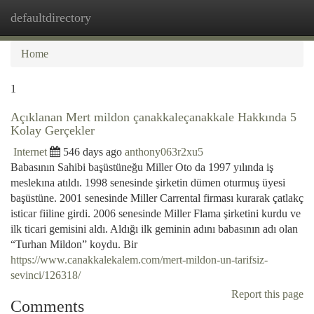
defaultdirectory
Togg
navi
Home
1
Açıklanan Mert mildon çanakkaleçanakkale Hakkında 5
Kolay Gerçekler
Internet
546 days ago
anthony063r2xu5
Babasının Sahibi başüstüneğu Miller Oto da 1997 yılında iş
meslekına atıldı. 1998 senesinde şirketin dümen oturmuş üyesi
başüstüne. 2001 senesinde Miller Carrental firması kurarak çatlakç
isticar fiiline girdi. 2006 senesinde Miller Flama şirketini kurdu ve
ilk ticari gemisini aldı. Aldığı ilk geminin adını babasının adı olan
“Turhan Mildon” koydu. Bir
https://www.canakkalekalem.com/mert-mildon-un-tarifsiz-
sevinci/126318/
Report this page
Comments