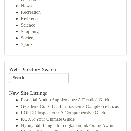
News
Recreation
Reference
Science
Shopping
Society
Sports
Web Directory Search
New Site Listings
Essential Amino Supplements: A Detailed Guide
Geladeira Consul 334 Litros: Guia Completo e Dicas
LOLER Inspections: A Comprehensive Guide
KQXS: Your Ultimate Guide
Nyonya4d: Langkah Lengkap untuk Orang Awam