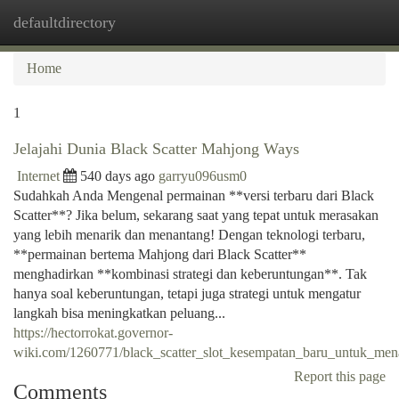
defaultdirectory
Togg
navi
Home
1
Jelajahi Dunia Black Scatter Mahjong Ways
Internet
540 days ago
garryu096usm0
Sudahkah Anda Mengenal permainan **versi terbaru dari Black
Scatter**? Jika belum, sekarang saat yang tepat untuk merasakan
yang lebih menarik dan menantang! Dengan teknologi terbaru,
**permainan bertema Mahjong dari Black Scatter**
menghadirkan **kombinasi strategi dan keberuntungan**. Tak
hanya soal keberuntungan, tetapi juga strategi untuk mengatur
langkah bisa meningkatkan peluang...
https://hectorrokat.governor-
wiki.com/1260771/black_scatter_slot_kesempatan_baru_untuk_me
Report this page
Comments