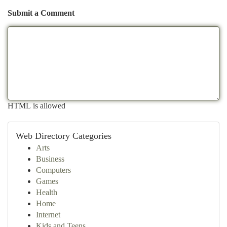
Submit a Comment
HTML is allowed
Web Directory Categories
Arts
Business
Computers
Games
Health
Home
Internet
Kids and Teens