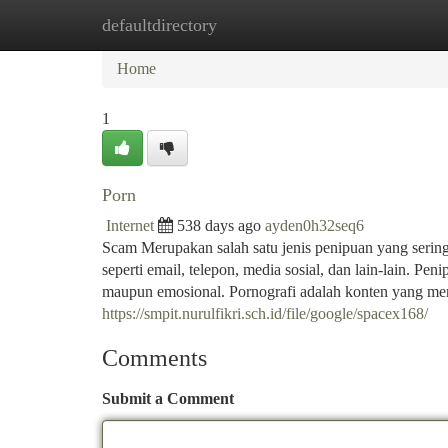
defaultdirectory
Home
New Site Listings
Add Site
Ca
Home
1
Porn
Internet
538 days ago
ayden0h32seq6
Scam Merupakan salah satu jenis penipuan yang sering t
seperti email, telepon, media sosial, dan lain-lain. Pe
maupun emosional. Pornografi adalah konten yang m
https://smpit.nurulfikri.sch.id/file/google/spacex168/
Comments
Submit a Comment