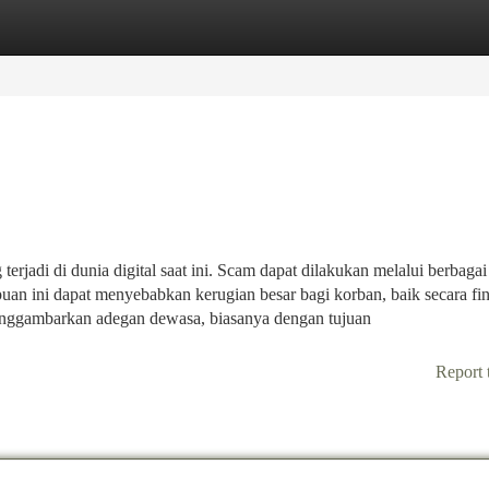
tegories
Register
Login
erjadi di dunia digital saat ini. Scam dapat dilakukan melalui berbaga
nipuan ini dapat menyebabkan kerugian besar bagi korban, baik secara fin
enggambarkan adegan dewasa, biasanya dengan tujuan
Report 