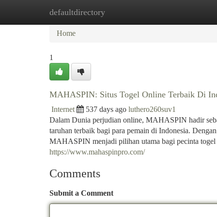
defaultdirectory
Home
New Site Listings
Add Site
Ca
Home
1
MAHASPIN: Situs Togel Online Terbaik Di In
Internet
537 days ago
luthero260suv1
Dalam Dunia perjudian online, MAHASPIN hadir sebag
taruhan terbaik bagi para pemain di Indonesia. Dengan 
MAHASPIN menjadi pilihan utama bagi pecinta toge
https://www.mahaspinpro.com/
Comments
Submit a Comment