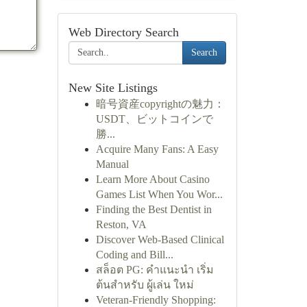
Web Directory Search
Search
New Site Listings
暗号資産copyrightの魅力：
USDT、ビットコインで
勝...
Acquire Many Fans: A Easy
Manual
Learn More About Casino
Games List When You Wor...
Finding the Best Dentist in
Reston, VA
Discover Web-Based Clinical
Coding and Bill...
สล็อต PG: คำแนะนำ เริ่ม
ต้นสำหรับ ผู้เล่น ใหม่
Veteran-Friendly Shopping: