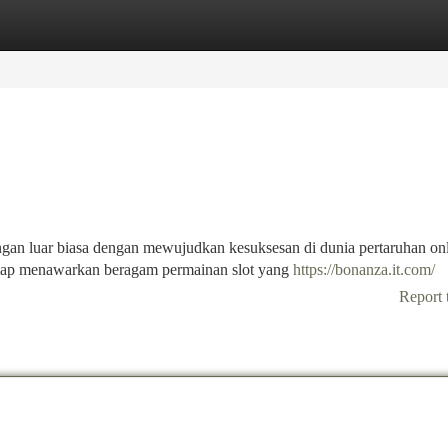
tegories
Register
Login
ngan luar biasa dengan mewujudkan kesuksesan di dunia pertaruhan onl
siap menawarkan beragam permainan slot yang
https://bonanza.it.com/
Report 