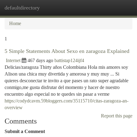
defaultdirectory
Togg
navi
Home
1
5 Simple Statements About Sexo en zaragoza Explained
Internet
467 days ago
battistap124ijf4
Delicias/zaragoza Thirty años Colombiana Hola mis amores soy
Alison una chica muy divertida y amorosa y muy muy ... Si
quieres desconectar te invito a que pases un rato super agradable
conmigo,me gusta disfrutar del momento y hacer de nuestro
encuentro algo especial no te quedes sin pasar a verme
https://codydcavm.59bloggers.com/35115710/citas-zaragoza-an-
overview
Report this page
Comments
Submit a Comment