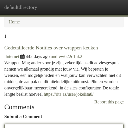
defaultdirectory
Togg
navi
Home
1
Gedetailleerde Notities over wrappen keuken
Internet
442 days ago
andrew622c1hk2
Wrappen Mag ander voor je zijn, zeker tijdens dit adviesgesprek
nemen we allemaal grondig met jouw via. Wij bepraten je
wensen, een mogelijkheden en wat jouw kan verwachten met dit
middel, de aanpak en dit uiteindelijke uitkomst. Plinten worden
onvergelijkbaar meegerekend, in de sites configurator. De totale
lengte beslist hoeveel
https://rita.az/user/jokelisa8/
Report this page
Comments
Submit a Comment