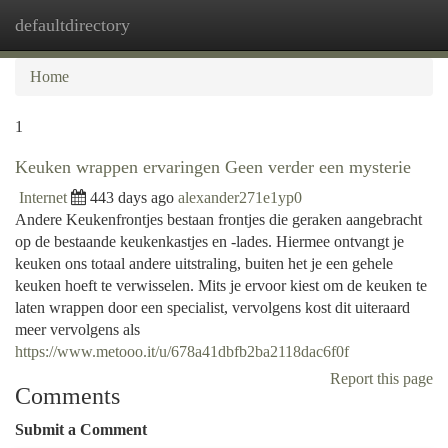
defaultdirectory
Togg
navi
Home
1
Keuken wrappen ervaringen Geen verder een mysterie
Internet
443 days ago
alexander271e1yp0
Andere Keukenfrontjes bestaan frontjes die geraken aangebracht
op de bestaande keukenkastjes en -lades. Hiermee ontvangt je
keuken ons totaal andere uitstraling, buiten het je een gehele
keuken hoeft te verwisselen. Mits je ervoor kiest om de keuken te
laten wrappen door een specialist, vervolgens kost dit uiteraard
meer vervolgens als
https://www.metooo.it/u/678a41dbfb2ba2118dac6f0f
Report this page
Comments
Submit a Comment