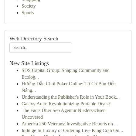
Society
Sports
Web Directory Search
New Site Listings
SDS Capital Group: Shaping Community and
Ecolog...
Hướng Dẫn Chơi Poker Online: Từ Cơ Bản Đến
Nâng...
Understanding the Publisher's Role in Your Book...
Galaxy Auto: Revolutionizing Portable Deals?
The Facts Über Seo Agentur Niedersachsen
Uncovered
America 250 Veterans: Investigative Reports on ...
Indulge In Luxury of Ordering Live King Crab On...