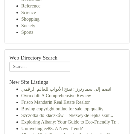
Reference
Science
Shopping
Society
Sports
Web Directory Search
New Site Listings
انضم إلى سمارترز : تفتح الأبواب للعالم الرقمي
Ovruxtali: A Comprehensive Review
Frisco Mandarin Real Estate Realtor
Buying copyright online for sale top quality
Szczotka do kłaczków – Niezwykle lepka skut...
Exploring Albany: Your Guide to Eco-Friendly Tr...
Unraveling ee88: A New Trend?