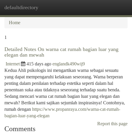
defaultdirectory
Togg
navi
Home
1
Detailed Notes On warna cat rumah bagian luar yang
elegan dan mewah
Internet
415 days ago
englandk490wij9
Kedua Ahli psikologis ini mengartikan warna sebagai sesuatu
yang dapat mempengaruhi kelakuan seseorang. Warna berperan
penting dalam penilaian terhadap estetika seperti dalam hal
penentuan suka atau tidaknya seseorang terhadap suatu benda.
Sedang mencari warna cat rumah bagian luar yang elegan dan
mewah? Berikut kami sajikan sejumlah inspirasinya! Contohnya,
rumah dengan
https://www.propanraya.com/warna-cat-rumah-
bagian-luar-yang-elegan
Report this page
Comments