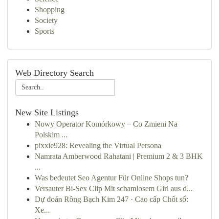
Shopping
Society
Sports
Web Directory Search
New Site Listings
Nowy Operator Komórkowy – Co Zmieni Na
Polskim ...
pixxie928: Revealing the Virtual Persona
Namrata Amberwood Rahatani | Premium 2 & 3 BHK
...
Was bedeutet Seo Agentur Für Online Shops tun?
Versauter Bi-Sex Clip Mit schamlosem Girl aus d...
Dự đoán Rồng Bạch Kim 247 · Cao cấp Chốt số:
Xe...