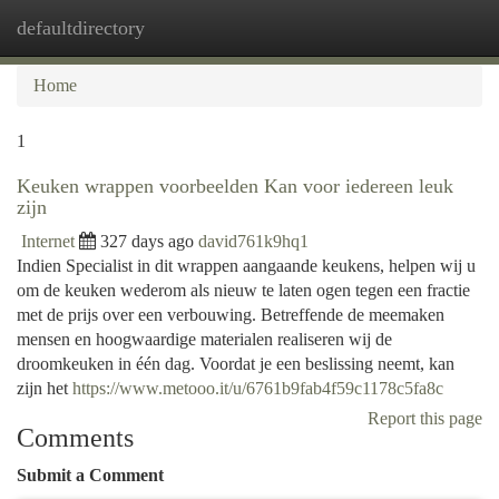
defaultdirectory
Togg
navi
Home
1
Keuken wrappen voorbeelden Kan voor iedereen leuk
zijn
Internet
327 days ago
david761k9hq1
Indien Specialist in dit wrappen aangaande keukens, helpen wij u
om de keuken wederom als nieuw te laten ogen tegen een fractie
met de prijs over een verbouwing. Betreffende de meemaken
mensen en hoogwaardige materialen realiseren wij de
droomkeuken in één dag. Voordat je een beslissing neemt, kan
zijn het
https://www.metooo.it/u/6761b9fab4f59c1178c5fa8c
Report this page
Comments
Submit a Comment