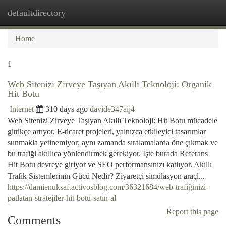
defaultdirectory
Togg
navi
Home
1
Web Sitenizi Zirveye Taşıyan Akıllı Teknoloji: Organik
Hit Botu
Internet
310 days ago
davide347aij4
Web Sitenizi Zirveye Taşıyan Akıllı Teknoloji: Hit Botu mücadele
gittikçe artıyor. E-ticaret projeleri, yalnızca etkileyici tasarımlar
sunmakla yetinemiyor; aynı zamanda sıralamalarda öne çıkmak ve
bu trafiği akıllıca yönlendirmek gerekiyor. İşte burada Referans
Hit Botu devreye giriyor ve SEO performansınızı katlıyor. Akıllı
Trafik Sistemlerinin Gücü Nedir? Ziyaretçi simülasyon araçl...
https://damienuksaf.activosblog.com/36321684/web-trafiğinizi-
patlatan-stratejiler-hit-botu-satın-al
Report this page
Comments