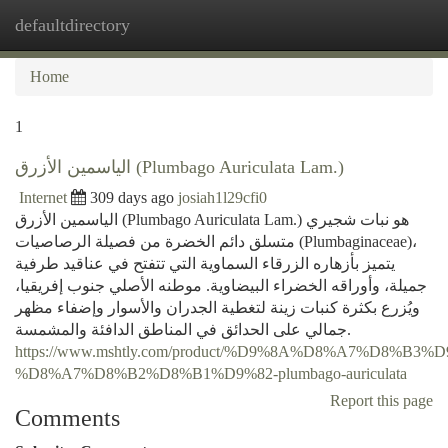
defaultdirectory
Togg
navi
Home
1
الياسمين الأزرق (Plumbago Auriculata Lam.)
Internet
309 days ago
josiah1l29cfi0
الياسمين الأزرق (Plumbago Auriculata Lam.) هو نبات شجيري
متسلق دائم الخضرة من فصيلة الرصاصيات (Plumbaginaceae)،
يتميز بأزهاره الزرقاء السماوية التي تتفتح في عناقيد طرفية
جميلة، وأوراقه الخضراء البيضاوية. موطنه الأصلي جنوب إفريقيا،
ويُزرع بكثرة كنبات زينة لتغطية الجدران والأسوار وإضفاء مظهر
جمالي على الحدائق في المناطق الدافئة والمشمسة.
https://www.mshtly.com/product/%D9%8A%D8%A7%D8%B
%D8%A7%D8%B2%D8%B1%D9%82-plumbago-auriculata
Report this page
Comments