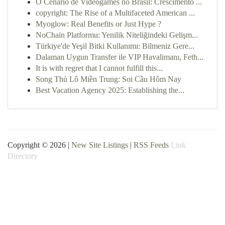
O Cenário de Videogames no Brasil: Crescimento ...
copyright: The Rise of a Multifaceted American ...
Myoglow: Real Benefits or Just Hype ?
NoChain Platformu: Yenilik Niteliğindeki Gelişm...
Türkiye'de Yeşil Bitki Kullanımı: Bilmeniz Gere...
Dalaman Uygun Transfer ile VIP Havalimanı, Feth...
It is with regret that I cannot fulfill this...
Song Thủ Lô Miền Trung: Soi Cầu Hôm Nay
Best Vacation Agency 2025: Establishing the...
Copyright © 2026 |
New Site Listings
|
RSS Feeds
Link
Directory