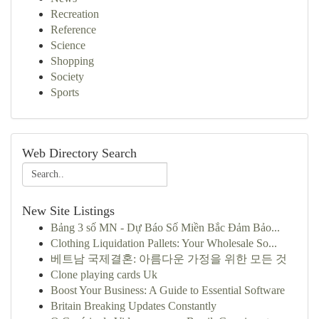
Recreation
Reference
Science
Shopping
Society
Sports
Web Directory Search
New Site Listings
Bảng 3 số MN - Dự Báo Số Miền Bắc Đảm Bảo...
Clothing Liquidation Pallets: Your Wholesale So...
베트남 국제결혼: 아름다운 가정을 위한 모든 것
Clone playing cards Uk
Boost Your Business: A Guide to Essential Software
Britain Breaking Updates Constantly