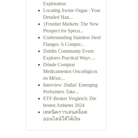
Exploration
Locating Swine Organ : Your
Detailed Han...
{Frontier Markets: The New
Prospect for Specu...
Understanding Stainless Steel
Flanges: A Compre...
Dublin Community Event
Explores Practical Ways ...
Dónde Comprar
Medicamentos Oncológicos
en Méxic...
Interview: Dallas' Emerging
Performers Take...
ETF-Broker Vergleich: Die
besten Anbieter 2024
เทคนิคการเล่นสล็อต
ออนไลน์ให้ได้เงิน