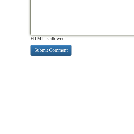
HTML is allowed