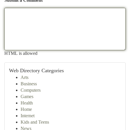
Submit a Comment
HTML is allowed
Web Directory Categories
Arts
Business
Computers
Games
Health
Home
Internet
Kids and Teens
News