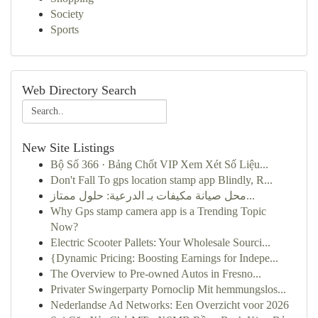
Society
Sports
Web Directory Search
New Site Listings
Bộ Số 366 · Bảng Chốt VIP Xem Xét Số Liệu...
Don't Fall To gps location stamp app Blindly, R...
محل صيانة مكيفات بـ الدرعية: حلول ممتاز...
Why Gps stamp camera app is a Trending Topic
Now?
Electric Scooter Pallets: Your Wholesale Sourci...
{Dynamic Pricing: Boosting Earnings for Indepe...
The Overview to Pre-owned Autos in Fresno...
Privater Swingerparty Pornoclip Mit hemmungslos...
Nederlandse Ad Networks: Een Overzicht voor 2026