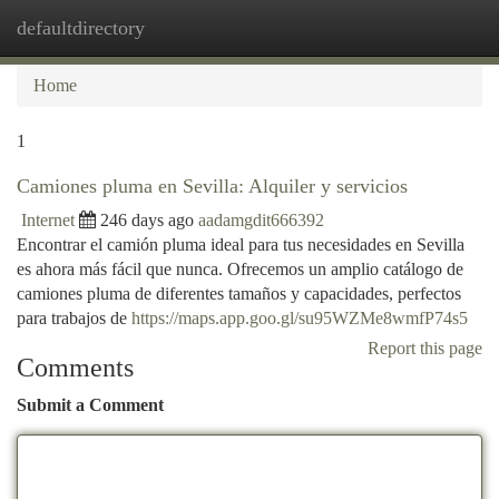
defaultdirectory
Togg
navi
Home
1
Camiones pluma en Sevilla: Alquiler y servicios
Internet
246 days ago
aadamgdit666392
Encontrar el camión pluma ideal para tus necesidades en Sevilla
es ahora más fácil que nunca. Ofrecemos un amplio catálogo de
camiones pluma de diferentes tamaños y capacidades, perfectos
para trabajos de
https://maps.app.goo.gl/su95WZMe8wmfP74s5
Report this page
Comments
Submit a Comment