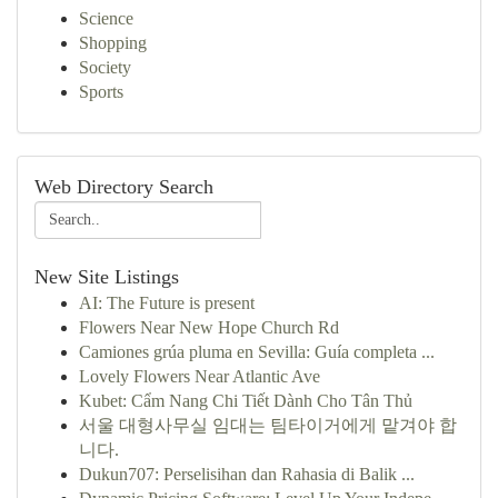
Science
Shopping
Society
Sports
Web Directory Search
New Site Listings
AI: The Future is present
Flowers Near New Hope Church Rd
Camiones grúa pluma en Sevilla: Guía completa ...
Lovely Flowers Near Atlantic Ave
Kubet: Cẩm Nang Chi Tiết Dành Cho Tân Thủ
서울 대형사무실 임대는 팀타이거에게 맡겨야 합
니다.
Dukun707: Perselisihan dan Rahasia di Balik ...