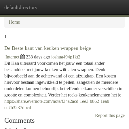
defaultdirectory
Togg
navi
Home
1
De Beste kant van keuken wrappen beige
Internet
238 days ago
joshua494p1kt2
Dit Kan uiteraard voorkomen het jouw een totaal ander
bestanddeel met jouw keuken wilt laten wrappen. Denk
bijvoorbeeld aan de achterwand of een afzuigkap. Een kosten
hiervoor bestaan ingewikkeld te peilen, aangezien de meerdere
onderdelen kunnen behoorlijk betreffende elkander verschillen in
grootte en complexiteit. Verder het reeks keukenelementen het je
https://share.evernote.com/note/f34a2acd-1ee3-b862-1eab-
cc7b3237dbcd
Report this page
Comments