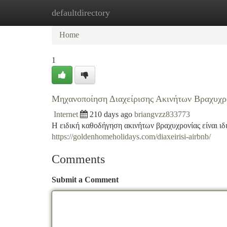
defaultdirectory
Home
New Site Listings
Add Site
Ca
Home
1
Μηχανοποίηση Διαχείρισης Ακινήτων Βραχυχ
Internet
210 days ago
briangvzz833773
Η ειδική καθοδήγηση ακινήτων βραχυχρονίας είναι ιδ
https://goldenhomeholidays.com/diaxeirisi-airbnb/
Comments
Submit a Comment