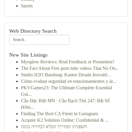
Sports
Web Directory Search
New Site Listings
Myoglow Reviews: Real Feedback or Promotion?
The Fact About Free porn tube videos That No On...
Studio H2O Bandung: Kantor Desain Inovatif...
Cómo evaluar seguridad en estacionamientos y ár...
PKVGames23: The Ultimate Complete Essential
Gui...
Cầu Đặc Biệt MN · Cầu Bạch Thủ 247: Bắt Số
Hôm...
Finding The Best CA Firms in Gurugram
Acquire K2 Solution Online: Confidential & ...
חשפנית: המדריך המלא לבחירה נכונה