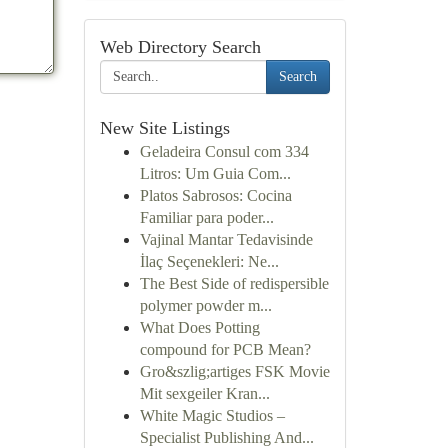
Web Directory Search
Search
New Site Listings
Geladeira Consul com 334
Litros: Um Guia Com...
Platos Sabrosos: Cocina
Familiar para poder...
Vajinal Mantar Tedavisinde
İlaç Seçenekleri: Ne...
The Best Side of redispersible
polymer powder m...
What Does Potting
compound for PCB Mean?
Gro&szlig;artiges FSK Movie
Mit sexgeiler Kran...
White Magic Studios –
Specialist Publishing And...