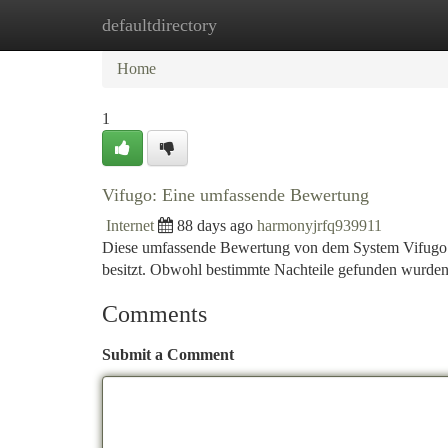
defaultdirectory
Home
New Site Listings
Add Site
Ca
Home
1
Vifugo: Eine umfassende Bewertung
Internet
88 days ago
harmonyjrfq939911
Diese umfassende Bewertung von dem System Vifugo z
besitzt. Obwohl bestimmte Nachteile gefunden wurden
Comments
Submit a Comment