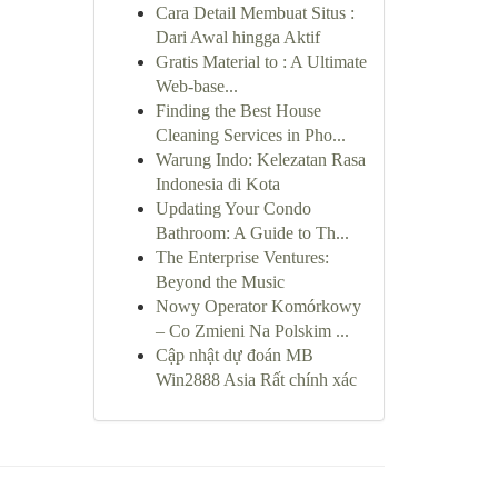
Cara Detail Membuat Situs :
Dari Awal hingga Aktif
Gratis Material to : A Ultimate
Web-base...
Finding the Best House
Cleaning Services in Pho...
Warung Indo: Kelezatan Rasa
Indonesia di Kota
Updating Your Condo
Bathroom: A Guide to Th...
The Enterprise Ventures:
Beyond the Music
Nowy Operator Komórkowy
– Co Zmieni Na Polskim ...
Cập nhật dự đoán MB
Win2888 Asia Rất chính xác