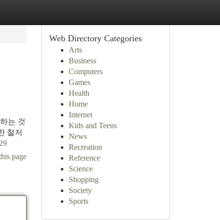
Web Directory Categories
Arts
Business
Computers
Games
Health
Home
Internet
 하는 것
Kids and Teens
한 철저
News
29
Recreation
this page
Reference
Science
Shopping
Society
Sports