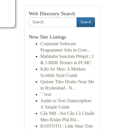
Web Directory Search
Search
New Site Listings
Corporate Software
Programmer Jobs in Gore...
Mahindra Sanctum Pimpri | 2
& 3 BHK Homes in PCMC
Kilts for Men: A Modern
Scottish Style Guide
Qutone Tiles Dealer Near Me
in Hyderabad - N...
```text
Audio to Text Transcription:
A Simple Guide
Cầu MB - Soi Cầu Lô Chuẩn
Mẹo Khám Phá Đá...
KOITOTO : Link Situs Toto