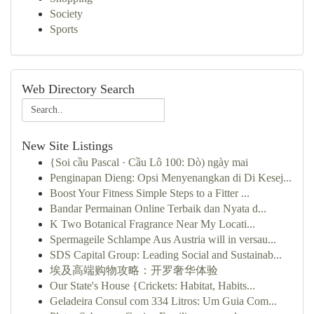
Society
Sports
Web Directory Search
New Site Listings
{Soi cầu Pascal · Cầu Lô 100: Dò) ngày mai
Penginapan Dieng: Opsi Menyenangkan di Di Kesej...
Boost Your Fitness Simple Steps to a Fitter ...
Bandar Permainan Online Terbaik dan Nyata d...
K Two Botanical Fragrance Near My Locati...
Spermageile Schlampe Aus Austria will in versau...
SDS Capital Group: Leading Social and Sustainab...
埃及高端购物攻略：开罗奢华体验
Our State's House {Crickets: Habitat, Habits...
Geladeira Consul com 334 Litros: Um Guia Com...