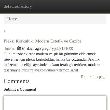
defaultdirectory
Togg
navi
Home
1
Pleksi Korkuluk: Modern Estetik ve Cazibe
Internet
61 days ago
gregorypddz121699
Günümüzde evlerde modern ve şık bir görünüm elde etmek
isteyenler için pleksi korkuluklar, harika bir çözümdür. Akrilik
malzeme, inceliği sayesinde mekanı ferah gösterirken, modern
tasarımıyla
https://atavi.com/share/xftsmdz1u7uf1
Report this page
Comments
Submit a Comment