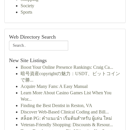
Society
Sports
Web Directory Search
New Site Listings
Boost Your Online Presence Rankings: Craig Ca...
暗号資産copyrightの魅力：USDT、ビットコイン
で勝...
Acquire Many Fans: A Easy Manual
Learn More About Casino Games List When You
Wor...
Finding the Best Dentist in Reston, VA
Discover Web-Based Clinical Coding and Bill...
สล็อต PG: คำแนะนำ เริ่มต้นสำหรับ ผู้เล่น ใหม่
Veteran-Friendly Shopping: Discounts & Resour...