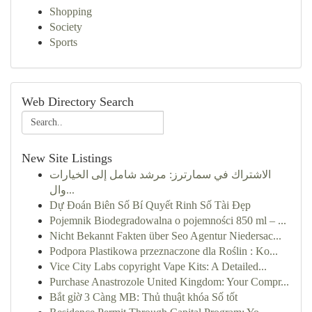
Shopping
Society
Sports
Web Directory Search
New Site Listings
الاشتراك في سمارترز: مرشد شامل إلى الخيارات
وال...
Dự Đoán Biên Số Bí Quyết Rinh Số Tài Đẹp
Pojemnik Biodegradowalna o pojemności 850 ml – ...
Nicht Bekannt Fakten über Seo Agentur Niedersac...
Podpora Plastikowa przeznaczone dla Roślin : Ko...
Vice City Labs copyright Vape Kits: A Detailed...
Purchase Anastrozole United Kingdom: Your Compr...
Bắt gỉờ 3 Càng MB: Thủ thuật khóa Số tốt