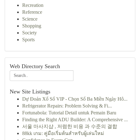
Recreation
Reference
Science
Shopping
Society
Sports
Web Directory Search
New Site Listings
Dự Đoán Xổ Số VIP - Chọn Số Ba Miền Ngày Hô...
Refrigerator Repairs: Problem Solving & Fi...
Fortunabola: Tutorial Detail untuk Pemain Baru
Finding the Right ADU Builder: A Comprehensive ...
서울 마사지샵 , 저렴한 비용 과 수준의 결합
88kk เกม: คู่มือเริ่มต้นสำหรับผู้เล่นใหม่