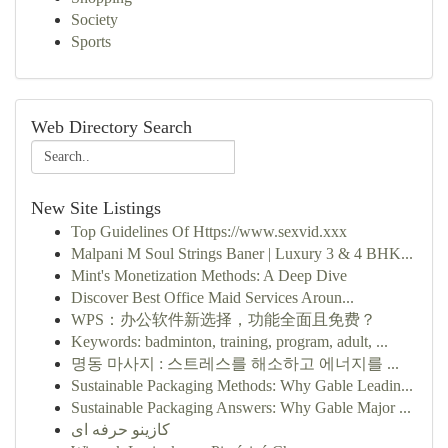
Society
Sports
Web Directory Search
New Site Listings
Top Guidelines Of Https://www.sexvid.xxx
Malpani M Soul Strings Baner | Luxury 3 & 4 BHK...
Mint's Monetization Methods: A Deep Dive
Discover Best Office Maid Services Aroun...
WPS：办公软件新选择，功能全面且免费？
Keywords: badminton, training, program, adult, ...
명동 마사지 : 스트레스를 해소하고 에너지를 ...
Sustainable Packaging Methods: Why Gable Leadin...
Sustainable Packaging Answers: Why Gable Major ...
کازینو حرفه ای