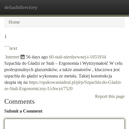
defaultdirectory
Togg
navi
Home
1
```text
Internet
56 days ago
60-stali-nierdzewnej-i-1055934
Szpachla do Gładzi ze Stali – Ergonomia i Wytrzymałość W celu
profesjonalnych glazurników, a także amatorów , kluczowa jest
szpachla do gładzi wykonana ze metalu. Takiej konstrukcja
skupia się na
https://opakowaniadeal.pl/pl/p/Szpachla-do-Gladzi-
ze-Stali-Ergonomiczny-Uchwyt/7520
Report this page
Comments
Submit a Comment