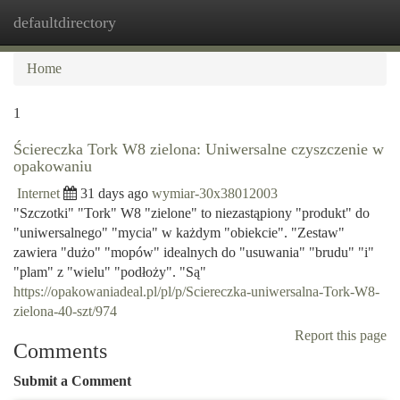
defaultdirectory
Togg
navi
Home
1
Ściereczka Tork W8 zielona: Uniwersalne czyszczenie w
opakowaniu
Internet
31 days ago
wymiar-30x38012003
"Szczotki" "Tork" W8 "zielone" to niezastąpiony "produkt" do
"uniwersalnego" "mycia" w każdym "obiekcie". "Zestaw"
zawiera "dużo" "mopów" idealnych do "usuwania" "brudu" "i"
"plam" z "wielu" "podłoży". "Są"
https://opakowaniadeal.pl/pl/p/Sciereczka-uniwersalna-Tork-W8-
zielona-40-szt/974
Report this page
Comments
Submit a Comment