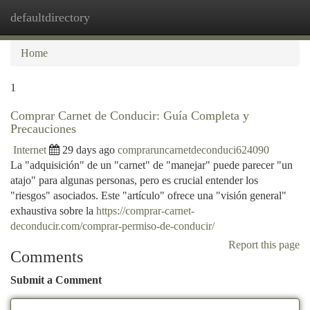
defaultdirectory
Togg
navi
Home
1
Comprar Carnet de Conducir: Guía Completa y
Precauciones
Internet
29 days ago
compraruncarnetdeconduci624090
La "adquisición" de un "carnet" de "manejar" puede parecer "un
atajo" para algunas personas, pero es crucial entender los
"riesgos" asociados. Este "artículo" ofrece una "visión general"
exhaustiva sobre la
https://comprar-carnet-
deconducir.com/comprar-permiso-de-conducir/
Report this page
Comments
Submit a Comment