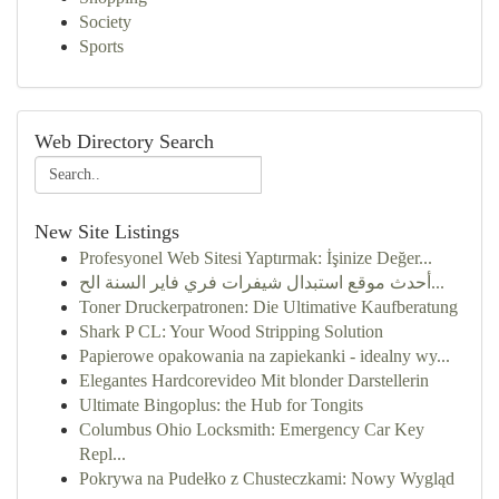
Society
Sports
Web Directory Search
New Site Listings
Profesyonel Web Sitesi Yaptırmak: İşinize Değer...
أحدث موقع استبدال شيفرات فري فاير السنة الح...
Toner Druckerpatronen: Die Ultimative Kaufberatung
Shark P CL: Your Wood Stripping Solution
Papierowe opakowania na zapiekanki - idealny wy...
Elegantes Hardcorevideo Mit blonder Darstellerin
Ultimate Bingoplus: the Hub for Tongits
Columbus Ohio Locksmith: Emergency Car Key
Repl...
Pokrywa na Pudełko z Chusteczkami: Nowy Wygląd