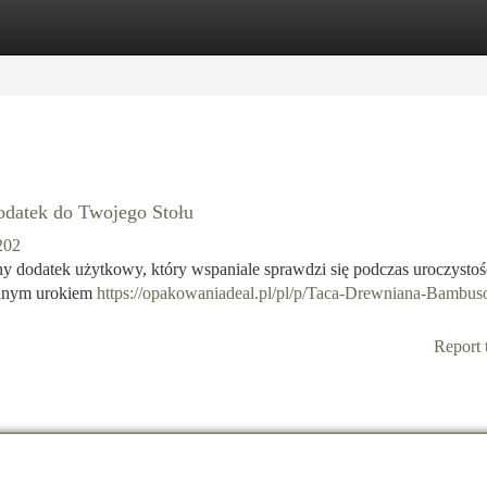
tegories
Register
Login
datek do Twojego Stołu
202
y dodatek użytkowy, który wspaniale sprawdzi się podczas uroczystośc
alnym urokiem
https://opakowaniadeal.pl/pl/p/Taca-Drewniana-Bambu
Report 