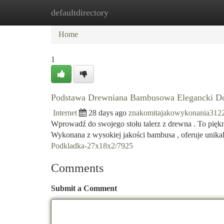
defaultdirectory
Home
New Site Listings
Add Site
Ca
Home
1
Podstawa Drewniana Bambusowa Elegancki Do
Internet
28 days ago
znakomitajakowykonania312
Wprowadź do swojego stołu talerz z drewna . To piękn
Wykonana z wysokiej jakości bambusa , oferuje unik
Podkladka-27x18x2/7925
Comments
Submit a Comment