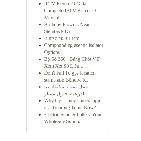
IPTV Kemo: O Guia
Completo IPTV Kemo: O
Manual ...
Birthday Flowers Near
Steinbeck Dr
Bintac m50 13cm
Compounding aseptic isolator
Options
Bộ Số 366 · Bảng Chốt VIP
Xem Xét Số Liệu...
Don't Fall To gps location
stamp app Blindly, R...
محل صيانة مكيفات بـ
الدرعية: حلول ممتاز...
Why Gps stamp camera app
is a Trending Topic Now?
Electric Scooter Pallets: Your
Wholesale Sourci...