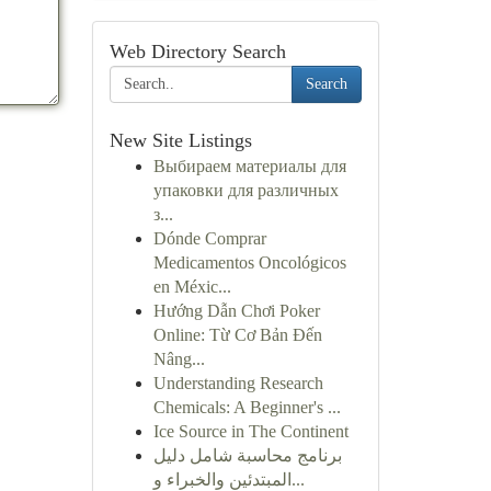
Web Directory Search
Search
New Site Listings
Выбираем материалы для
упаковки для различных
з...
Dónde Comprar
Medicamentos Oncológicos
en Méxic...
Hướng Dẫn Chơi Poker
Online: Từ Cơ Bản Đến
Nâng...
Understanding Research
Chemicals: A Beginner's ...
Ice Source in The Continent
برنامج محاسبة شامل دليل
المبتدئين والخبراء و...